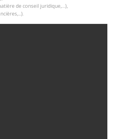
atière de conseil juridique,…),
cières,...).