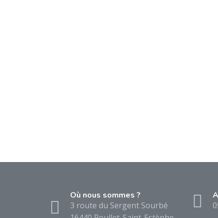
Où nous sommes ?
A
3 route du Sergent Sourbé
0
16440 Roullet-Saint-Estèphe