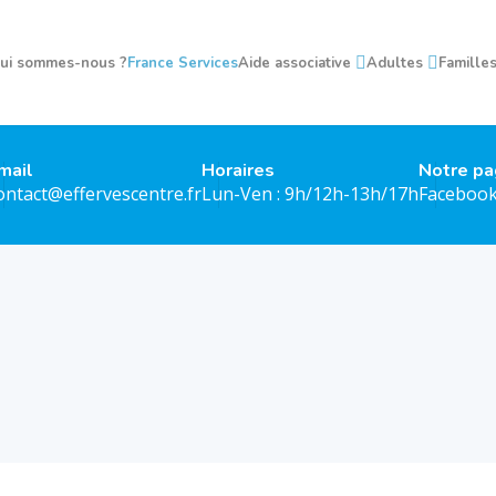
ui sommes-nous ?
France Services
Aide associative
Adultes
Famille
mail
Horaires
Notre p
ontact@effervescentre.fr
Lun-Ven : 9h/12h-13h/17h
Faceboo