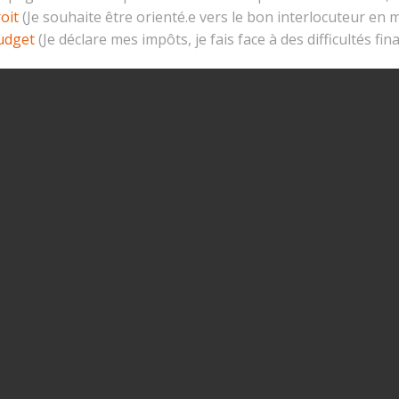
oit
(Je souhaite être orienté.e vers le bon interlocuteur en m
udget
(Je déclare mes impôts, je fais face à des difficultés finan