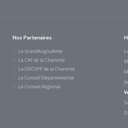
Nos Partenaires
H
Le GrandAngoulême
L
La CAF de la Charente
M
La DDCSPP de la Charente
M
Le Conseil Départemental
J
Le Conseil Régional
V
S
D