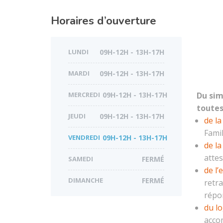
Horaires d’ouverture
LUNDI
09H-12H - 13H-17H
MARDI
09H-12H - 13H-17H
MERCREDI
09H-12H - 13H-17H
Du sim
toutes
JEUDI
09H-12H - 13H-17H
de la
Famil
VENDREDI
09H-12H - 13H-17H
de la
attes
SAMEDI
FERMÉ
de l’
DIMANCHE
FERMÉ
retra
répo
du lo
acco