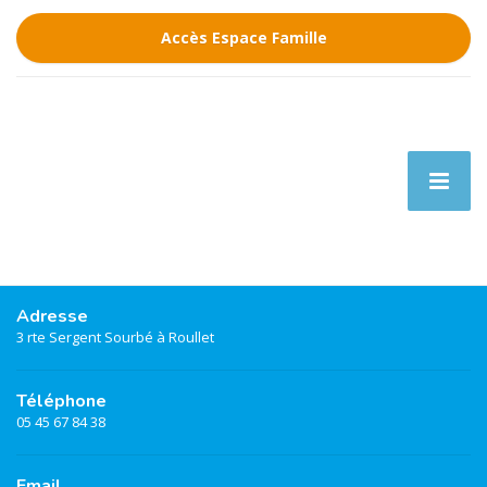
Accès Espace Famille
Adresse
3 rte Sergent Sourbé à Roullet
Téléphone
05 45 67 84 38
Email