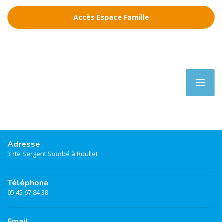
Accès Espace Famille
Adresse
3 rte Sergent Sourbé à Roullet
Téléphone
05 45 67 84 38
Email