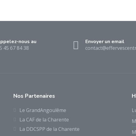
ppelez-nous au
Envoyer un email
5 45 67 84 38
contact@effervescentr
Nos Partenaires
H
Le GrandAngoulême
L
La CAF de la Charente
M
La DDCSPP de la Charente
M