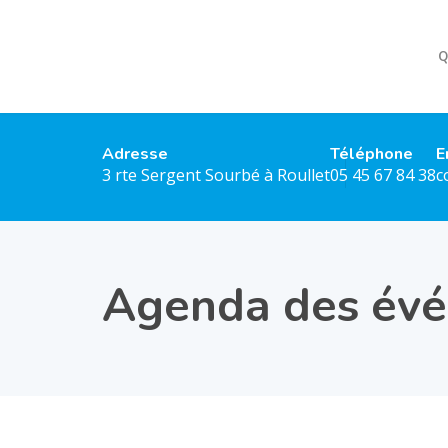
Q
Adresse
Téléphone
E
3 rte Sergent Sourbé à Roullet
05 45 67 84 38
c
Agenda des év