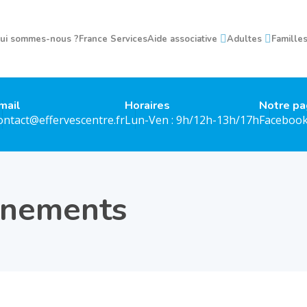
ui sommes-nous ?
France Services
Aide associative
Adultes
Famille
mail
Horaires
Notre p
ontact@effervescentre.fr
Lun-Ven : 9h/12h-13h/17h
Faceboo
énements